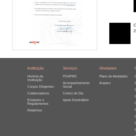
C
2
Instituição
Serviços
Atividades
História da
POAPMC
Plano de Atividades
Instituição
Acompanhamento
Arquivo
Corpos Dirigentes
Social
Colaboradores
Centro de Dia
Estatutos e
Apoio Domiciliário
Regulamentos
Relatórios