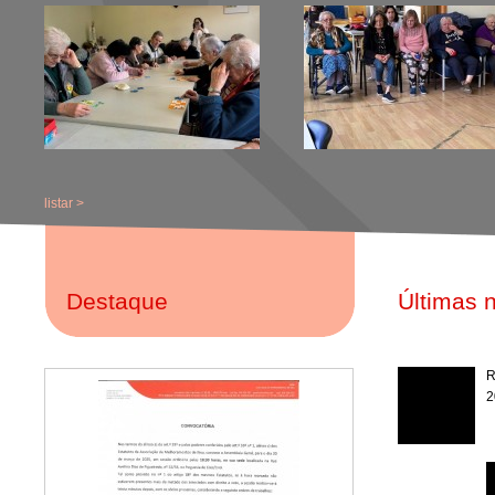
listar >
Destaque
Últimas n
R
2