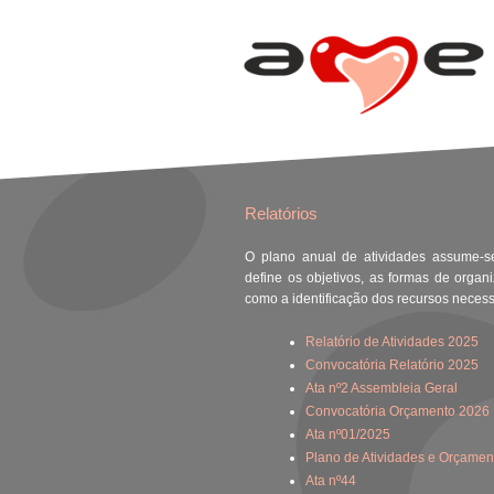
Relatórios
O plano anual de atividades assume
define os objetivos, as formas de orga
como a identificação dos recursos neces
Relatório de Atividades 2025
Convocatória Relatório 2025
Ata nº2 Assembleia Geral
Convocatória Orçamento 2026
Ata nº01/2025
Plano de Atividades e Orçamen
Ata nº44